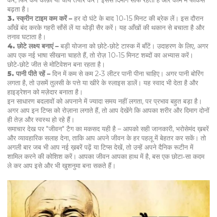
करें, फिर कप कॉफ़ी या चाय तैयार करें। इससे दिमाग साफ रहता है और काम में फोकस
बढ़ता है।
3. स्क्रीन टाइम कम करें –
हर दो घंटे के बाद 10‑15 मिनट की ब्रेक लें। इस दौरान
आँखें बंद करके गहरी साँसें लें या थोड़ी सैर करें। यह आँखों की थकान से बचाता है और
तनाव घटाता है।
4. छोटे लक्ष्य बनाएं –
बड़ी योजना को छोटे‑छोटे टास्क में बाँटें। उदाहरण के लिए, अगर
आप एक नई भाषा सीखना चाहते हैं, तो रोज़ 10‑15 मिनट शब्दों का अभ्यास करें।
छोटे‑छोटे जीत से मोटिवेशन बना रहता है।
5. पानी पीते रहें –
दिन में कम से कम 2‑3 लीटर पानी पीना चाहिए। अगर पानी बोरिंग
लगता है, तो उसमें तुलसी के पत्ते या खीरे के स्लाइस डालें। यह स्वाद भी देता है और
हाइड्रेशन को मज़ेदार बनाता है।
इन साधारण बदलावों को अपनाने में ज्यादा समय नहीं लगता, पर प्रभाव बहुत बड़ा है।
अगर आप इन टिप्स को रोज़ाना लगाते हैं, तो आप देखेंगे कि आपका शरीर और दिमाग दोनों
ही तेज़ और स्वस्थ हो रहे हैं।
समाचार देख पर "जीवन" टैग का मकसद यही है – आपको सही जानकारी, भरोसेमंद ख़बरें
और व्यावहारिक सलाह देना, ताकि आप अपने जीवन के हर पहलू में बेहतर कर सकें। तो
अगली बार जब भी आप नई ख़बरें पढ़ें या टिप्स देखें, तो उन्हें अपने दैनिक रूटीन में
शामिल करने की कोशिश करें। आपका जीवन आपका हाथ में है, बस एक छोटा‑सा कदम
ले कर आप इसे और भी खुशनुमा बना सकते हैं।