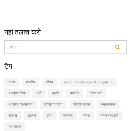
है।
यहां तलाश करो
टैग
भारत
भारतीय
जीवन
Royal Challengers Bengaluru
भारतीय पैरिया
कुत्ते
बुज़री
आमतौर
विदेश भर्ती
भारतीय प्राथमिकता
विदेशी व्यवसाय
विदेशी आवास
समाचारपत्र
समतल
तटस्थ
टीवी
समाचार
चैनल
मनीष राज शर्मा
गद्य लेखक