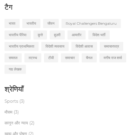
टैग
भारत
भारतीय
जीवन
Royal Challengers Bengaluru
भारतीय पैरिया
कुत्ते
बुज़री
आमतौर
विदेश भर्ती
भारतीय प्राथमिकता
विदेशी व्यवसाय
विदेशी आवास
समाचारपत्र
समतल
तटस्थ
टीवी
समाचार
चैनल
मनीष राज शर्मा
गद्य लेखक
श्रेणियाँ
Sports
(3)
मौसम
(3)
कानून और न्याय
(2)
खाद्य और पोषण
(2)