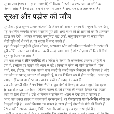
सुरक्षा जमा (security deposit) भी हिसाब में रखें। अक्सर जमा दो महीने का
किराया होता है, जिसे आप बाद में वापस ले सकते हैं अगर घर ठीक-ठाक रहता है।
सुरक्षा और पड़ोस की जाँच
सुरक्षित पड़ोस चुनना आपके रोज़मर्रा के जीवन को आसान बनाता है। गूगल मैप पर रिव्यू
पढ़ें, स्थानीय एक्स्पैट फ़ोरम में सवाल पूछें और अगर संभव हो तो शाम को घर के आसपास
टहल कर देखें। अक्सर एक्स्पैट कम्युनिटी वाई‑फ़ाई, सामुदायिक हॉल या साझा गैरेज
जैसी सुविधाएँ भी देती है, जो सुरक्षा में मदद करती हैं।
रहने से पहले नज़दीकी पुलिस स्टेशन, अस्पताल और सार्वजनिक ट्रांसपोर्ट के स्टॉप की
दूरी जाँचें। आपातकाल में ये जानकारी जल्दी काम आती है और रोज़मर्रा की जिंदगी में भी
बहुत सुविधाजनक होती है।
अब बात करते हैं
लीज एग्रीमेंट
की। विदेश में किराये के कॉन्ट्रैक्ट अक्सर अंग्रेज़ी में
होते हैं, इसलिए हर क्लॉज़ को ध्यान से पढ़ें। किराए में कौन‑सी चीज़ें शामिल हैं (जैसे
पानी, गैस, हीटर), कब तक आपके पास जल्दी से जल्दी बाहर निकलने का विकल्प है, और
क्या लोन या पालतू जानवर की अनुमति है, ये सब लिखित रूप में होना चाहिए। अगर कुछ
समझ नहीं आया तो दोस्त या स्थानीय वकील से मदद ले सकते हैं।
एक और ज़रूरी चीज़ है
स्थानिक नियम
। कुछ देशों में किराए के साथ सामुदायिक शुल्क
(maintenance fee) जोड़ना पड़ता है, जो इमारत की सफ़ाई, लिफ़्ट रख‑रखाव
आदि के लिये होता है। इसे भी किराए में शामिल या अलग से देना तय हो सकता है।
अगर आप एकल छात्र या कामकाजी प्रोफ़ाइल हैं, तो
शेयरहाउस या को-लिविंग स्पेस
एक
बेवकूफ़ी नहीं है। इससे किराया कम पड़ता है, साथ ही नई दोस्ती के मौके भी मिलते हैं।
ऐसे जगहों में अक्सर किचन, लिविंग रूम और वाई‑फ़ाई सब एक साथ होते हैं।
अपनी जगह तय करने के बाद,
स्थानीय बैंक अकाउंट
खोलना न भूलें। बहुत सारी बिलिंग