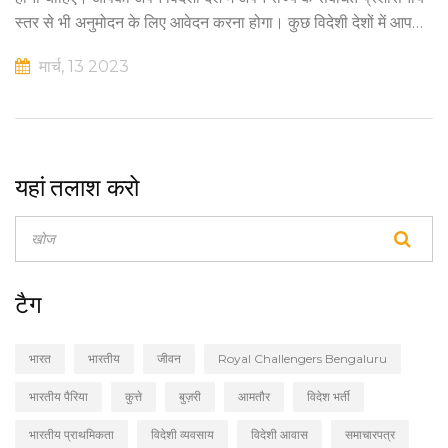
स्तर से भी अनुमोदन के लिए आवेदन करना होगा। कुछ विदेशी देशों में आपको
परीक्षा देनी भी हो सकती है। आपको अपने देश के दूसरे देशों में कोई रोजगार
मार्च, 13 2023
प्राप्त करने के लिए रोजगार कार्ड भी आवंटित करना होगा और विदेशी देशों के
न्यायिक नीति को पालन करना होगा।
यहां तलाश करो
टैग
भारत
भारतीय
जीवन
Royal Challengers Bengaluru
भारतीय पैरिया
कुत्ते
बुज़री
आमतौर
विदेश भर्ती
भारतीय प्राथमिकता
विदेशी व्यवसाय
विदेशी आवास
समाचारपत्र