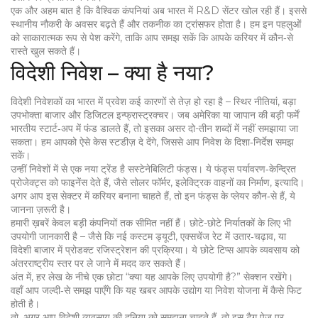
एक और अहम बात है कि वैश्विक कंपनियां अब भारत में R&D सेंटर खोल रही हैं। इससे
स्थानीय नौकरी के अवसर बढ़ते हैं और तकनीक का ट्रांसफर होता है। हम इन पहलुओं
को साकारात्मक रूप से पेश करेंगे, ताकि आप समझ सकें कि आपके करियर में कौन‑से
रास्ते खुल सकते हैं।
विदेशी निवेश – क्या है नया?
विदेशी निवेशकों का भारत में प्रवेश कई कारणों से तेज़ हो रहा है – स्थिर नीतियां, बड़ा
उपभोक्ता बाजार और डिजिटल इन्फ्रास्ट्रक्चर। जब अमेरिका या जापान की बड़ी फर्में
भारतीय स्टार्ट‑अप में फंड डालते हैं, तो इसका असर दो-तीन शब्दों में नहीं समझाया जा
सकता। हम आपको ऐसे केस स्टडीज़ दे देंगे, जिससे आप निवेश के दिशा‑निर्देश समझ
सकें।
उन्हीं निवेशों में से एक नया ट्रेंड है सस्टेनेबिलिटी फंड्स। ये फंड्स पर्यावरण‑केन्द्रित
प्रोजेक्ट्स को फाइनेंस देते हैं, जैसे सोलर फॉर्मर, इलेक्ट्रिक वाहनों का निर्माण, इत्यादि।
अगर आप इस सेक्टर में करियर बनाना चाहते हैं, तो इन फंड्स के प्लेयर कौन‑से हैं, ये
जानना ज़रूरी है।
हमारी ख़बरें केवल बड़ी कंपनियों तक सीमित नहीं हैं। छोटे-छोटे निर्यातकों के लिए भी
उपयोगी जानकारी है – जैसे कि नई कस्टम ड्यूटी, एक्सचेंज रेट में उतार‑चढ़ाव, या
विदेशी बाजार में प्रोडक्ट रजिस्ट्रेशन की प्रक्रिया। ये छोटे टिप्स आपके व्यवसाय को
अंतरराष्ट्रीय स्तर पर ले जाने में मदद कर सकते हैं।
अंत में, हर लेख के नीचे एक छोटा “क्या यह आपके लिए उपयोगी है?” सेक्शन रखेंगे।
वहाँ आप जल्दी‑से समझ पाएँगे कि यह खबर आपके उद्योग या निवेश योजना में कैसे फिट
होती है।
तो, अगर आप विदेशी व्यवसाय की दुनिया को समझना चाहते हैं, तो इस टैग पेज पर