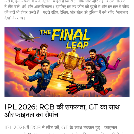
अंत में, हम आपको ये याद दिलाना चाहते हैं कि खेल सिर्फ़ जीत‑हार नहीं, बल्कि सिखाता
है टीम वर्क, धैर्य और आत्मविश्वास। इसलिए हम हर जीत की ख़ुशी में और हर हार में सीख
की बातें भी शेयर करते हैं। पढ़ते रहिए, देखिए, और खेल की दुनिया में बने रहिए "समाचार
देख" के साथ।
IPL 2026: RCB की सफलता, GT का साथ
और फाइनल का रोमांच
IPL 2026 में RCB ने लीड की, GT के साथ टक्कर हुई। फाइनल