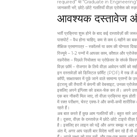
required” या “Graduate in Engineering” लिखा र
जानकारी भरें; छोटे‑छोटे गलतियाँ वीज़ा प्रोसेस को रुक
आवश्यक दस्तावेज औ
भर्ती प्रक्रिया शुरू होने के बाद कई दस्तावेज़ों की जरू
पासपोर्ट – वैध होना चाहिए, कम से कम 6 महीने का ब
शैक्षिक प्रमाणपत्र – स्कॉलर्स या काम की योग्यता दिखा
रिज्यूमे – 1‑2 पन्नों में आपका काम, कौशल और प्रोजे
रफ़रेंसेस – पिछले नियोक्ता या प्रोफ़ेसर के संपर्क वि
विज़ा फ़ॉर्म – रोजगार के लिये वीज़ा आवेदन फॉर्म को सही
इन दस्तावेज़ों को डिजिटल फ़ॉर्मेट (PDF) में रख ले
कॉपी, साक्षात्कार में पूछे जाने वाले सामान्य प्रश्नो
इंटरव्यू की तैयारी में कंपनी की वेबसाइट, उनका प्रोजेक
इसलिए अपने इंग्लिश को डबल‑चेक कर लें। अपने उत्तर
एक बार नौकरी मिल जाए, तो वीज़ा प्रक्रिया शुरू हो
में रक्त परीक्षण, चेस्ट एक्स‑रे और कभी‑कभी शारीरिक 
रहते हैं।
अब बात करते हैं कुछ आम गलतियों की। बहुत सारे अरजी
है। दूसरा, वीज़ा के दस्तावेज़ में छोटे‑छोटे टाइपो वी
है। इसलिए हर लाइन को पढ़ें और अगर समझ न आए तो 
अंत में, अगर आप पहली बार विदेश भर्ती कर रहे हैं त
हैं। अपने लक्ष्य को याद रखें, और एक-एक कदम आगे बढ