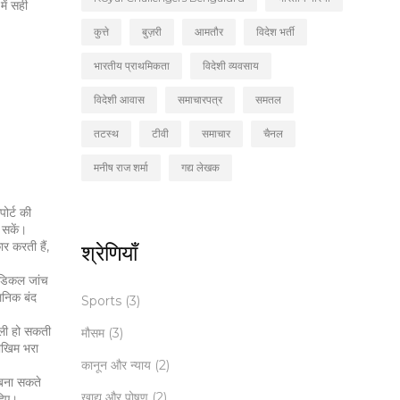
ें सही
कुत्ते
बुज़री
आमतौर
विदेश भर्ती
भारतीय प्राथमिकता
विदेशी व्यवसाय
विदेशी आवास
समाचारपत्र
समतल
तटस्थ
टीवी
समाचार
चैनल
मनीष राज शर्मा
गद्य लेखक
ोर्ट की
र सकें।
ार करती हैं,
श्रेणियाँ
मेडिकल जांच
लिनिक बंद
Sports
(3)
ैली हो सकती
मौसम
(3)
जोखिम भरा
कानून और न्याय
(2)
 बना सकते
खाद्य और पोषण
(2)
हिए।