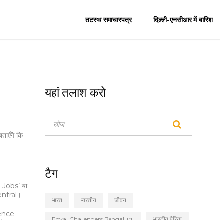
तटस्थ समाचारपत्र
दिल्ली-एनसीआर में बारिश
यहां तलाश करो
ताएँगे कि
टैग
 Jobs’ या
Central।
भारत
भारतीय
जीवन
rience
Royal Challengers Bengaluru
भारतीय पैरिया