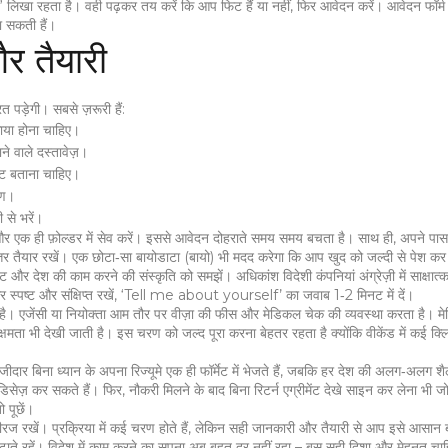
हता है। वही पढ़कर तय करें कि आप फिट हैं या नहीं, फिर आवेदन करें। आवेदन फॉर्म म
़ा सकती हैं।
र तैयारी
रत पड़ेगी। सबसे ज़रूरी हैं:
काया होना चाहिए।
ने वाले दस्तावेज़।
क्ट बताना चाहिए।
वरण।
 से भरें।
ं और एक ही फ़ोल्डर में सेव करें। इससे आवेदन दोहराते समय समय बचता है। साथ ही, अपने पासप
ं के उत्तर तैयार रखें। एक छोटा‑सा बायोडाटा (बायो) भी मदद करेगा कि आप खुद को जल्दी से पेश क
्ट और देश की काम करने की संस्कृति को समझें। अधिकांश विदेशी कंपनियां अंग्रेज़ी में साक्षात्क
 स्पष्ट और संक्षिप्त रखें, ‘Tell me about yourself’ का जवाब 1‑2 मिनट में दें।
ती है। एजेंसी या नियोक्ता आम तौर पर वीज़ा की फीस और मेडिकल चेक की व्यवस्था करता है। 
क्षमता भी देखी जाती है। इस चरण को जल्द पूरा करना बेहतर रहता है क्योंकि वीकेंड में कई क्
दार बिना ध्यान के अपना रिज्यूमे एक ही फॉर्मेट में भेजते हैं, जबकि हर देश की अलग‑अलग श
ज़ा डिसेज़ कर सकते हैं। फिर, नौकरी मिलने के बाद बिना रिटर्न एग्रीमेंट देखे साइन कर लेना भी 
पूछें।
ो धीरज रखें। प्रक्रिया में कई चरण होते हैं, लेकिन सही जानकारी और तैयारी से आप इसे आसान
़ाते रहें। विदेश में काम करने का सपना अब बहुत दूर नहीं रहा – बस सही दिशा और मेहनत चा