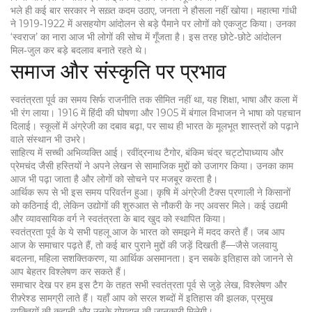
भले ही कई बार सरकार ने सख़्त कदम उठाए, जनता ने हौसला नहीं खोया। महात्मा गांधी
ने 1919‑1922 में असहयोग आंदोलन से बड़े पैमाने पर लोगों को एकजुट किया। उनका
‘स्वराज’ का नारा आज भी लोगों की सोच में गूँजता है। इस तरह छोटे‑छोटे आंदोलन
मिल‑जुल कर बड़े बदलाव बनाते रहते थे।
समाज और संस्कृति पर प्रभाव
स्वतंत्रता पूर्व का समय सिर्फ राजनीति तक सीमित नहीं था, यह शिक्षा, भाषा और कला में
भी रंग लाया। 1916 में हिंदी की घोषणा और 1905 में बंगाल विभाजन ने भाषा को पहचान
दिलाई। स्कूलों में अंग्रेजी का दबाव बढ़ा, पर साथ ही भारत के मूलभूत शास्त्रों को पढ़ाने
वाले संस्थान भी उभरे।
साहित्य में सच्ची अभिव्यक्ति आई। रवींद्रनाथ टैगोर, बंकिम चंद्र चट्टोपाध्याय और
प्रेमचंद जैसी हस्तियों ने अपने लेखन से सामाजिक मुद्दों को उजागर किया। उनका काम
आज भी पढ़ा जाता है और लोगों को सोचने पर मजबूर करता है।
आर्थिक रूप से भी इस समय परिवर्तन हुआ। कृषि में अंग्रेजी टैक्स प्रणाली ने किसानों
को कठिनाई दी, लेकिन उद्योगों की शुरुआत से नौकरी के नए अवसर मिले। कई उद्यमी
और व्यावसायिक वर्ग ने स्वतंत्रता के बाद खुद को स्थापित किया।
स्वतंत्रता पूर्व के ये सभी पहलू आज के भारत को समझने में मदद करते हैं। जब आप
आज के समाचार पढ़ते हैं, तो कई बार पुराने मुद्दों की जड़ें दिखती हैं—जैसे जलवायु
बदलना, महिला सशक्तिकरण, या आर्थिक असमानता। इन सबके इतिहास को जानने से
आप बेहतर विश्लेषण कर सकते हैं।
समाचार देख पर हम इस टैग के तहत सभी स्वतंत्रता पूर्व से जुड़े लेख, विश्लेषण और
रीफ़्रेश्ड सामग्री लाते हैं। यहाँ आप को सरल शब्दों में इतिहास की झलक, प्रमुख
व्यक्तियों की कहानी और उनके योगदान की जानकारी मिलेगी।