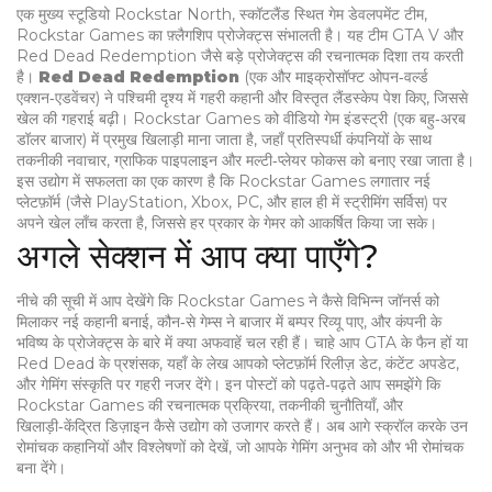
एक मुख्य स्टूडियो
Rockstar North
,
स्कॉटलैंड स्थित गेम डेवलपमेंट टीम,
Rockstar Games का फ़्लैगशिप प्रोजेक्ट्स संभालती है
। यह टीम GTA V और
Red Dead Redemption जैसे बड़े प्रोजेक्ट्स की रचनात्मक दिशा तय करती
है।
Red Dead Redemption
(एक और माइक्रोसॉफ्ट ओपन‑वर्ल्ड
एक्शन‑एडवेंचर) ने पश्चिमी दृश्य में गहरी कहानी और विस्तृत लैंडस्केप पेश किए, जिससे
खेल की गहराई बढ़ी। Rockstar Games को वीडियो गेम इंडस्ट्री (एक बहु‑अरब
डॉलर बाजार) में प्रमुख खिलाड़ी माना जाता है, जहाँ प्रतिस्पर्धी कंपनियों के साथ
तकनीकी नवाचार, ग्राफिक पाइपलाइन और मल्टी‑प्लेयर फोकस को बनाए रखा जाता है।
इस उद्योग में सफलता का एक कारण है कि Rockstar Games लगातार नई
प्लेटफ़ॉर्म (जैसे PlayStation, Xbox, PC, और हाल ही में स्ट्रीमिंग सर्विस) पर
अपने खेल लाँच करता है, जिससे हर प्रकार के गेमर को आकर्षित किया जा सके।
अगले सेक्शन में आप क्या पाएँगे?
नीचे की सूची में आप देखेंगे कि Rockstar Games ने कैसे विभिन्न जॉनर्स को
मिलाकर नई कहानी बनाई, कौन‑से गेम्स ने बाजार में बम्पर रिव्यू पाए, और कंपनी के
भविष्य के प्रोजेक्ट्स के बारे में क्या अफवाहें चल रही हैं। चाहे आप GTA के फैन हों या
Red Dead के प्रशंसक, यहाँ के लेख आपको प्लेटफ़ॉर्म रिलीज़ डेट, कंटेंट अपडेट,
और गेमिंग संस्कृति पर गहरी नजर देंगे। इन पोस्टों को पढ़ते‑पढ़ते आप समझेंगे कि
Rockstar Games की रचनात्मक प्रक्रिया, तकनीकी चुनौतियाँ, और
खिलाड़ी‑केंद्रित डिज़ाइन कैसे उद्योग को उजागर करते हैं। अब आगे स्क्रॉल करके उन
रोमांचक कहानियों और विश्लेषणों को देखें, जो आपके गेमिंग अनुभव को और भी रोमांचक
बना देंगे।