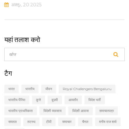
अक्तू॰, 20 2025
यहां तलाश करो
टैग
भारत
भारतीय
जीवन
Royal Challengers Bengaluru
भारतीय पैरिया
कुत्ते
बुज़री
आमतौर
विदेश भर्ती
भारतीय प्राथमिकता
विदेशी व्यवसाय
विदेशी आवास
समाचारपत्र
समतल
तटस्थ
टीवी
समाचार
चैनल
मनीष राज शर्मा