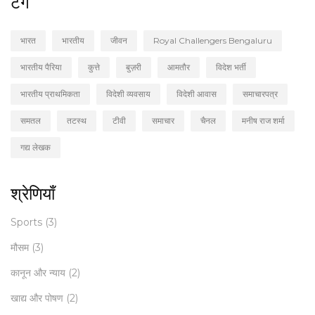
टैग
भारत
भारतीय
जीवन
Royal Challengers Bengaluru
भारतीय पैरिया
कुत्ते
बुज़री
आमतौर
विदेश भर्ती
भारतीय प्राथमिकता
विदेशी व्यवसाय
विदेशी आवास
समाचारपत्र
समतल
तटस्थ
टीवी
समाचार
चैनल
मनीष राज शर्मा
गद्य लेखक
श्रेणियाँ
Sports
(3)
मौसम
(3)
कानून और न्याय
(2)
खाद्य और पोषण
(2)