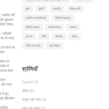
कुत्ते
बुज़री
आमतौर
विदेश भर्ती
ै, जबकि गर्मी
भारतीय प्राथमिकता
विदेशी व्यवसाय
ल को नुकसान
पोर्ट तैयार
विदेशी आवास
समाचारपत्र
समतल
ै। पश्चिमी
तटस्थ
टीवी
समाचार
चैनल
 को भी स्पष्ट
मनीष राज शर्मा
गद्य लेखक
के पैटर्न का
क्सर
 समय पर
टबॉल में
श्रेणियाँ
ाभदायक होता
ापमान
Sports
(3)
ौर और पवन
मौसम
(3)
में हुए,
कई दृष्टिकोण
कानून और न्याय
(2)
‑आधारित
खाद्य और पोषण
(2)