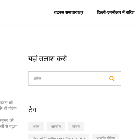
तटस्थ समाचारपत्र
दिल्ली-एनसीआर में बारिश
यहां तलाश करो
ुमंडल की
टैग
ति
भी मौसम
अनुभव को
़ी से बढ़ता
भारत
भारतीय
जीवन
Royal Challengers Bengaluru
भारतीय पैरिया