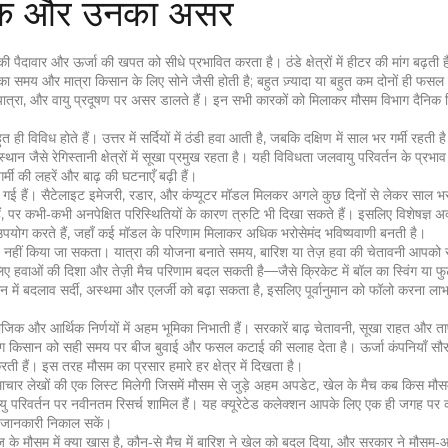
घटक और उनका असर
 पैदावार और ऊर्जा की खपत को सीधे प्रभावित करता है। ठंडे क्षेत्रों में हीटर की मांग बढ़ती ह
िश का समय और मात्रा किसान के लिए सोने जैसी होती है; बहुत ज़्यादा या बहुत कम दोनों ही फस
 यात्रा, और वायु प्रदूषण पर असर डालते हैं। इन सभी कारकों को मिलाकर मौसम विभाग दैनिक रि
 ही विविध होते हैं। उत्तर में सर्दियों में ठंडी हवा आती है, जबकि दक्षिण में साल भर गर्मी रहती ह
थान जैसे रेगिस्तानी क्षेत्रों में सूखा प्रमुख रहता है। यही विविधता जलवायु परिवर्तन के प्रभाव
्मी की लहरें और बाढ़ की घटनाएँ बढ़ी हैं।
ो गई हैं। सैटेलाइट इमेजरी, रडार, और कंप्यूटर मॉडल मिलकर अगले कुछ दिनों से लेकर साल भर 
, पर कभी‑कभी अनपेक्षित परिस्थितियों के कारण त्रुटि भी दिखा सकते हैं। इसलिए विशेषज्ञ अ
ग करते हैं, जहाँ कई मॉडल के परिणाम मिलाकर अधिक भरोसेमंद भविष्यवाणी बनती है।
़ नहीं किया जा सकता। यात्रा की योजना बनाते समय, बारिश या तेज़ हवा की चेतावनी आपको
 लिए हवाओं की दिशा और तेज़ी मैच परिणाम बदल सकती है—जैसे क्रिकेट में बॉल का स्विंग या फु
न में बदलाव सर्दी, अस्थमा और एलर्जी को बढ़ा सकता है, इसलिए पूर्वानुमान को फॉलो करना ल
सामाजिक और आर्थिक निर्णयों में अहम भूमिका निभाती हैं। सरकारें बाढ़ चेतावनी, सूखा राहत और त
 विभाग किसान को सही समय पर बीज बुवाई और फसल कटाई की सलाह देता है। ऊर्जा कंपनियाँ स
ी हैं। इस तरह मौसम का प्रसार हमारे हर क्षेत्र में दिखता है।
ाचार लेखों की एक लिस्ट मिलेगी जिसमें मौसम से जुड़े अहम अपडेट, खेल के मैच कब किस मौसम 
लवायु परिवर्तन पर नवीनतम रिसर्च शामिल हैं। यह क्यूरेटेड कलेक्शन आपके लिए एक ही जगह पर 
र जानकारी निकाल सकें।
ज के मौसम में क्या खास है, कौन‑से मैच में बारिश ने खेल को बदल दिया, और सरकार ने मौसम