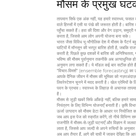
मौसम के प्रमुख 
तापमान सिर्फ एक अंक नहीं, यह हमारे स्वास्थ्य, फसल की
वाले हिस्सों में एसी या पंखे की जरूरत होती है। बार
पहुँचा सकते हैं। हवा की दिशा और वेग उड़ान, समुद्री
करता है, जिससे आम लोग अपनी योजना बना सके।
भारत जैसा विविध भू-भौगोलिक देश में मौसम के पैटर्न बहुत
घाटियों में मॉनसून की भरपूर बारिश होती है, जबकि राजस्
करती है; पिछले कुछ दशकों में बारिश की अनिश्चितता, गर
भविष्य की मौसम पूर्वानुमान तकनीकें अब अत्याधुनिक ह
अनुमान लगा सकते हैं। ये मॉडल कई बार सटीक होते हैं
"विचार‑विमर्श" (ensemble forecasting) का उपयो
आपके दैनिक जीवन में मौसम की भूमिका को नज़रअंदाज
लिवरेस्टेशन चुनने में मदद करती है। खेल प्रेमियों के
पवन के प्रभाव। स्वास्थ्य के लिहाज़ से अचानक तापमा
है।
मौसम से जुड़ी खबरें सिर्फ आँकड़े नहीं, बल्कि हमारे 
नियंत्रण के लिए विभिन्न योजनाएँ बनाती हैं। कृषि
ऊर्जा उत्पादन को मौसम डेटा के आधार पर नियोजित करत
जब आप इस पेज को स्क्रॉल करेंगे, तो नीचे विभिन्न सम
राजनीति में मौसम‑से‑जुड़ी घटनाएँ और विज्ञान में ज
लाता है, जिससे आप जल्दी से अपने रुचियों के अनुसा
अब आप तैयार हैं, आगे की सूची में जाकर देखिए कि आ