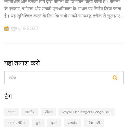
न्यायाधीश और उनकी टीम द्वारा मामलों का विभाजन किया जाता है। मामलों
के प्रकार, गंभीरता और उनकी प्राथमिकता के आधार पर निर्णय लिया जाता
है। यह सुनिश्चित करने के लिए कि सभी मामले समयबद्ध तरीके से सुलझाए
जाएं, इस प्रक्रिया का पालन किया जाता है। इसलिए, यह एक महत्वपूर्ण
जुल॰, 19 2023
भूमिका निभाता है भारतीय न्यायिक प्रणाली की कार्यक्षमता में।
यहां तलाश करो
टैग
भारत
भारतीय
जीवन
Royal Challengers Bengaluru
भारतीय पैरिया
कुत्ते
बुज़री
आमतौर
विदेश भर्ती