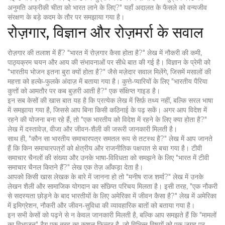
अनुमति अफ्रीकी चीता को भारत लाने के लिए?" यहाँ अदालत के फैसले को वन्यजीव
संरक्षण के बड़े कदम के तौर पर समझाया गया है।
रोज़गार, विज्ञान और रोज़मर्रा के सवाल
रोज़गार की तलाश में हैं? "भारत में रोज़गार कैसा होता है?" लेख में नौकरी की कमी,
पाठ्यक्रम चयन और आय की संभावनाओं पर सीधे बात की गई है। विज्ञान के प्रेमी को
"भारतीय भोजन इतना बुरा क्यों होता है?" जैसे मज़ेदार सवाल मिलेंगे, जिसमें मसालों की
महत्ता को हल्के‑फुलके अंदाज़ में बताया गया है। कुत्ते‑प्यारियों के लिए "भारतीय पैरिया
कुत्तों को आमतौर पर कब बुज़री आती है?" एक संक्षिप्त गाइड है।
इन सब केसों की खास बात यह है कि प्रत्येक लेख में सिर्फ़ तथ्य नहीं, बल्कि सरल भाषा
में समझाया गया है, जिससे आप बिना किसी कठिनाई के पढ़ सकें। अगर आप विदेश में
रहने की योजना बना रहे हैं, तो "एक भारतीय को विदेश में रहने के लिए क्या होता है?"
लेख में दस्तावेज़, वीजा और जीवन‑शैली की जरूरी जानकारी मिलती है।
साथ ही, "कौन सा भारतीय समाचारपत्र समतल रूप से तटस्थ है?" लेख में आप जानते
हैं कि किन समाचारपत्रों को क्षेत्रीय और राजनीतिक पक्षपात से बचा गया है। टीवी
समाचार चैनलों की संख्या और उनके भाषा‑विविधता को समझने के लिए "भारत में टीवी
समाचार चैनल कितने हैं?" लेख एक तेज़ आँकड़ा देता है।
आपको किसी खास लेखक के बारे में जानना हो तो "मनीष राज शर्मा?" लेख में उनके
लेखन शैली और सामाजिक योगदान का संछिप्त परिचय मिलता है। इसी तरह, "एक नौकरी
से सदस्यता छोड़ने के बाद भारतीयों के लिए अमेरिका में जीवन कैसा है?" लेख में अमेरिका
में इमिग्रेशन, नौकरी और जीवन‑सुविधा की व्यावहारिक बातों को बताया गया है।
इन सभी केसों को पढ़ने से न केवल जानकारी मिलती है, बल्कि आप समझते हैं कि "मामलों
का विभाजन" टैग एक तरह का कुशल फ़िल्टर है, जो विभिन्न विषयों को एक जगह पर