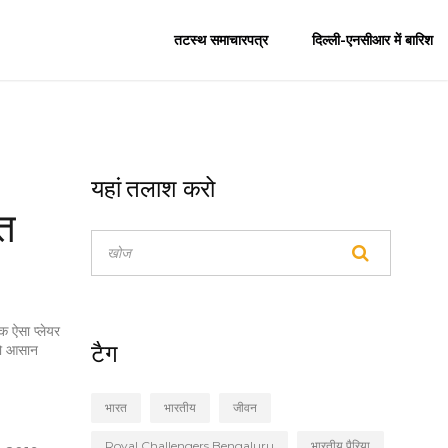
तटस्थ समाचारपत्र
दिल्ली-एनसीआर में बारिश
यहां तलाश करो
ीत
ि ऐसा प्लेयर
टैग
को आसान
भारत
भारतीय
जीवन
Royal Challengers Bengaluru
भारतीय पैरिया