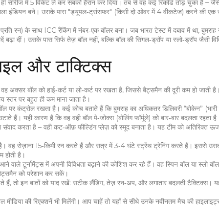
हले ही सीरीज में 5 विकेट ले कर सबको हैरान कर दिया। तब से वह कई रिकॉर्ड तोड़ चुका है – ज
े वाला इंडियन बने। उसके पास "ड्यूपल‑ट्रांसफर" (किसी दो ओवर में 4 वीकटेज) करने की एक 
ति रन) के साथ ICC रैंकिंग में नंबर‑एक बॉलर बना। जब भारत टेस्ट में दबाव में था, बुमराह न
ें बढ़ा दीं। उसके पास सिर्फ तेज़ बॉल नहीं, बल्कि बॉल की सिंगल‑ड्रॉप या स्लो‑ड्रॉप जैसी विव
टाइल और टाक्टिक्स
 वह अक्सर बॉल को हाई‑कर्ट या लो‑कर्ट पर रखता है, जिससे बैट्समैन की दूरी कम हो जाती ह
्रीय स्तर पर बहुत ही कम माना जाता है।
ल पर कंट्रोल रखता है। कई कोच बताते हैं कि बुमराह का अधिकतर डिलिवरी “बोकेन” (भारी 
ाते हैं। यही कारण है कि वह वही बॉल पे‑जोक्स (बोलिंग फॉर्मूले) को बार‑बार बदलता रहता है
ा संवाद करता है – वही कट‑ऑफ़ फील्डिंग प्लेज़ को स्मूद बनाता है। यह टीम को अतिरिक्त ऊर्ज
वह रोज़ाना 15‑किमी रन करते हैं और सत्र में 3‑4 घंटे स्ट्रेंथ ट्रेनिंग करते हैं। इससे उ
म होती है।
वह आने वाले टूर्नामेंट्स में अपनी विविधता बढ़ाने की कोशिश कर रहे हैं। वह स्पिन बॉल या स्लो ब
बैट्समैन को परेशान कर सकें।
े हैं, तो इन बातों को याद रखें: सटीक लैंडिंग, तेज़ रन‑अप, और लगातार बदलती टैक्टिक्स। 
ल मीडिया की रिएक्शनें भी मिलेंगी। आप चाहें तो यहाँ से सीधे उनके नवीनतम मैच की हाइलाइट