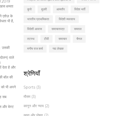
ैसे 2019
खास क्षमता
कुत्ते
बुज़री
आमतौर
विदेश भर्ती
े एशेज़ के
भारतीय प्राथमिकता
विदेशी व्यवसाय
िधता भी है,
विदेशी आवास
समाचारपत्र
समतल
तटस्थ
टीवी
समाचार
चैनल
ै। उसकी
मनीष राज शर्मा
गद्य लेखक
दोलन) वाले
।
ा देता है और
श्रेणियाँ
सकी बॉल की
ॉल को भी अपने
Sports
(3)
मौसम
(3)
यह सब
कानून और न्याय
(2)
्स और बेस्ट
खाद्य और पोषण
(2)