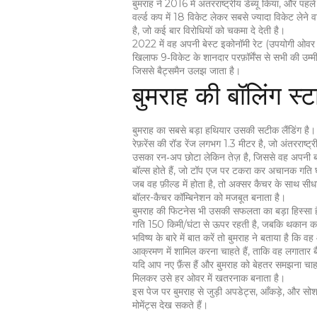
बुमराह ने 2016 में अंतरराष्ट्रीय डेब्यू किया, और प
वर्ल्ड कप में 18 विकेट लेकर सबसे ज्यादा विकेट लेन
है, जो कई बार विरोधियों को चकमा दे देती है।
2022 में वह अपनी बेस्ट इकोनॉमी रेट (उपयोगी ओवर प्र
खिलाफ 9‑विकेट के शानदार परफ़ॉर्मेंस से सभी की उम्मीद
जिससे बैट्समैन उलझ जाता है।
बुमराह की बॉलिंग स्
बुमराह का सबसे बड़ा हथियार उसकी सटीक लैंडिंग है।
रेफ़रेंस की रॉड रेंज लगभग 1.3 मीटर है, जो अंतरराष्ट
उसका रन‑अप छोटा लेकिन तेज़ है, जिससे वह अपनी बॉ
बॉल्स होते हैं, जो टॉप एज पर टकरा कर अचानक गति घट
जब वह फ़ील्ड में होता है, तो अक्सर कैचर के साथ सीध
बॉलर-कैचर कॉम्बिनेशन को मजबूत बनाता है।
बुमराह की फिटनेस भी उसकी सफलता का बड़ा हिस्सा है। 
गति 150 किमी/घंटा से ऊपर रहती है, जबकि थकान क
भविष्य के बारे में बात करें तो बुमराह ने बताया है कि 
आक्रमण में शामिल करना चाहते हैं, ताकि वह लगातार 
यदि आप नए फ़ैंस हैं और बुमराह को बेहतर समझना चाहत
मिलकर उसे हर ओवर में खतरनाक बनाता है।
इस पेज पर बुमराह से जुड़ी अपडेट्स, आँकड़े, और सोश
मोमेंट्स देख सकते हैं।