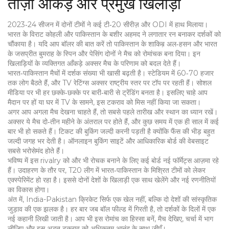
ताज़ा आँकड़े और प्रमुख खिलाड़ी
2023‑24 सीजन में दोनों टीमों ने कई टी‑20 सीरीज़ और ODI में हाथ मिलाया।
भारत के विराट कोहली और पाकिस्तान के बशीर अहमद ने लगातार रन बनाकर दर्शकों को
चौंकाया है। यदि आप बॉलर की बात करें तो पाकिस्तान के शाकिब़ अल‑हसन और भारत
के जसप्रीत बुमराह के स्पिन और पेसिंग दोनों ने मैच को रोमांचक बना दिया। इन
खिलाड़ियों के व्यक्तिगत आँकड़े अक्सर मैच के परिणाम को बदल देते हैं।
भारत‑पाकिस्तान मैचों में दर्शक संख्या भी खासी बढ़ती है। स्टेडियम में 60‑70 हजार
तक लोग बैठते हैं, और TV रेटिंग्स अक्सर राष्ट्रीय स्तर पर टॉप पर रहती हैं। सोशल
मीडिया पर भी हर छक्के‑छक्के पर बारी‑बारी से ट्रेंडिंग बनता है। इसलिए चाहे आप
मैदान पर हों या घर में TV के सामने, इस टकराव को मिस नहीं किया जा सकता।
अगर आप अगला मैच देखना चाहते हैं, तो सबसे पहले तारीख और स्थान का ध्यान रखें।
अक्सर ये मैच दो‑तीन महीने के अंतराल पर होते हैं, और कुछ समय में एक ही साल में कई
बार भी हो सकते हैं। टिकट की बुकिंग जल्दी करनी पड़ती है क्योंकि फैंस की भीड़ बहुत
जल्दी जगह भर देती है। ऑनलाइन बुकिंग साइटें और आधिकारिक बोर्ड की वेबसाइट
सबसे भरोसेमंद होते हैं।
भविष्य में इस rivalry को और भी रोचक बनाने के लिए कई बोर्ड नई फॉर्मेट्स आज़मा रहे
हैं। उदाहरण के तौर पर, T20 लीग में भारत‑पाकिस्तान के मिश्रित टीमों को लेकर
एक्स्पेरिमेंट हो रहा है। इससे दोनों देशों के खिलाड़ी एक साथ खेलेंगे और नई रणनीतियों
का विकास होगा।
अंत में, India-Pakistan क्रिकेट सिर्फ एक खेल नहीं, बल्कि दो देशों की सांस्कृतिक
जुड़ाव की एक झलक है। हर बार जब बॉल फील्ड में गिरती है, तो दर्शकों के दिलों में एक
नई कहानी लिखी जाती है। आप भी इस रोमांच का हिस्सा बनें, मैच देखिए, चर्चा में भाग
लीजिए और इस अद्भुत टकराव को अधिकतम आनंद के साथ जीएँ।