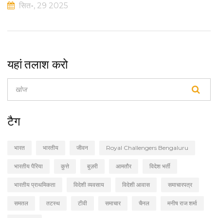
सित॰, 29 2025
यहां तलाश करो
टैग
भारत
भारतीय
जीवन
Royal Challengers Bengaluru
भारतीय पैरिया
कुत्ते
बुज़री
आमतौर
विदेश भर्ती
भारतीय प्राथमिकता
विदेशी व्यवसाय
विदेशी आवास
समाचारपत्र
समतल
तटस्थ
टीवी
समाचार
चैनल
मनीष राज शर्मा