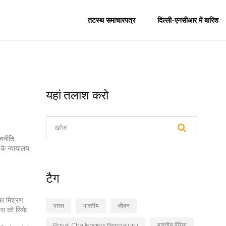
तटस्थ समाचारपत्र
दिल्ली-एनसीआर में बारिश
यहां तलाश करो
जनीति,
 के न्यायालय
टैग
का मिश्रण
भारत
भारतीय
जीवन
स को सिर्फ
Royal Challengers Bengaluru
भारतीय पैरिया