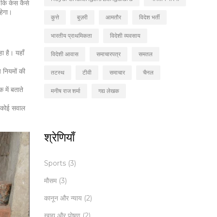
ै कि केस कैसे
रहेगा।
कुत्ते
बुज़री
आमतौर
विदेश भर्ती
भारतीय प्राथमिकता
विदेशी व्यवसाय
हा है। यहाँ
विदेशी आवास
समाचारपत्र
समतल
य नियमों की
तटस्थ
टीवी
समाचार
चैनल
 में बताते
मनीष राज शर्मा
गद्य लेखक
ा कोई सवाल
श्रेणियाँ
Sports
(3)
मौसम
(3)
कानून और न्याय
(2)
खाद्य और पोषण
(2)