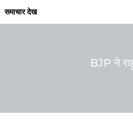
समाचार देख
BJP ने राहु