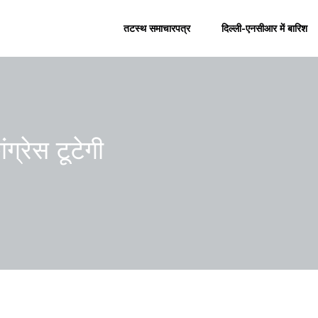
तटस्थ समाचारपत्र
दिल्ली-एनसीआर में बारिश
ग्रेस टूटेगी