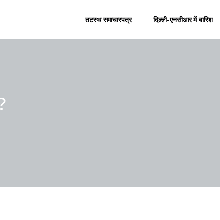
तटस्थ समाचारपत्र
दिल्ली-एनसीआर में बारिश
ं?